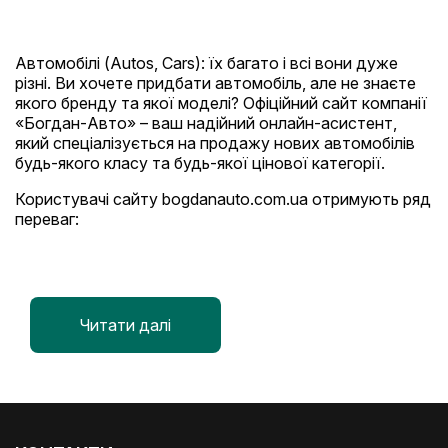
Автомобілі (Autos, Cars): їх багато і всі вони дуже
різні. Ви хочете придбати автомобіль, але не знаєте
якого бренду та якої моделі? Офіційний сайт компанії
«Богдан-Авто» – ваш надійний онлайн-асистент,
який спеціалізується на продажу нових автомобілів
будь-якого класу та будь-якої цінової категорії.
Користувачі сайту bogdanauto.com.ua отримують ряд
переваг:
Швидкий пошук і підбір легкових, а також
вантажних автомобілів завдяки легкій та
зрозумілій навігації
Детальний опис моделей, їх комплектацій і
Читати далі
технічних характеристик
Можливість відстежувати і порівнювати
актуальні ціни на автомобілі в Україні
Можливість отримувати спеціальні пропозиції
на покупку і обслуговування автомобіля
Можливість підбору кредитної програми для