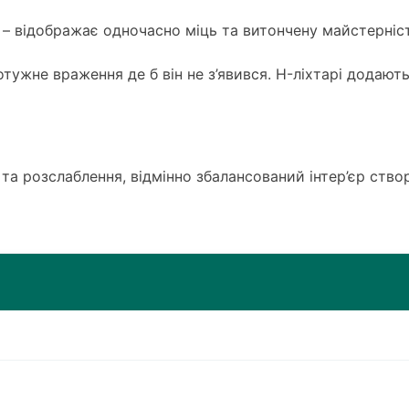
– відображає одночасно міць та витончену майстерніст
тужне враження де б він не з’явився. H-ліхтарі додают
а розслаблення, відмінно збалансований інтер’єр ств