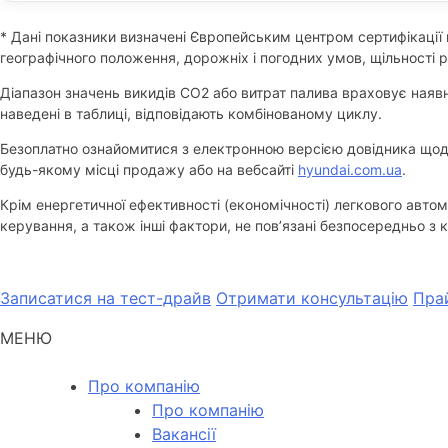
* Дані показники визначені Європейським центром сертифікації 
географічного положення, дорожніх і погодних умов, щільності р
Діапазон значень викидів СО2 або витрат палива враховує наявні
наведені в таблиці, відповідають комбінованому циклу.
Безоплатно ознайомитися з електронною версією довідника щодо 
будь-якому місці продажу або на вебсайті
hyundai.com.ua
.
Крім енергетичної ефективності (економічності) легкового авто
керування, а також інші фактори, не пов’язані безпосередньо з
Записатися на тест-драйв
Отримати консультацію
Пра
МЕНЮ
Про компанію
Про компанію
Вакансії