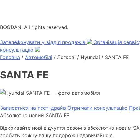
BOGDAN. All rights reserved.
Зателефонувати у відділ продажів
Організація серві
консультацію
Головна
/
Автомобілі
/ Легкові / Hyundai /
SANTA FE
SANTA FE
Записатися на тест-драйв
Отримати консультацію
Пра
Абсолютно новий SANTA FE
Відкривайте нові відчуття разом з абсолютно новим SA
зробить кожну вашу подорож надзвичайною.