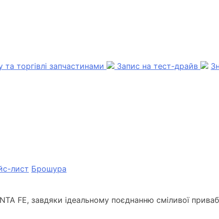
су та торгівлі запчастинами
Запис на тест-драйв
З
йс-лист
Брошура
NTA FE, завдяки ідеальному поєднанню сміливої приваб