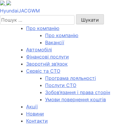
Skip
to
Hyundai
JAC
GWM
content
Пошук:
Про компанію
Про компанію
Вакансії
Автомобілі
Фінансові послуги
Зворотній зв’язок
Cервіс та СТО
Програма лояльності
Послуги СТО
Зобов’язання і права сторін
Умови повернення коштів
Акції
Новини
Контакти