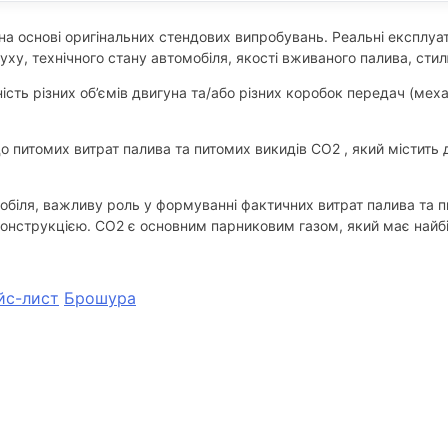
на основі оригінальних стендових випробувань. Реальні експлуат
уху, технічного стану автомобіля, якості вживаного палива, стил
сть різних об’ємів двигуна та/або різних коробок передач (меха
питомих витрат палива та питомих викидів CO2 , який містить д
мобіля, важливу роль у формуванні фактичних витрат палива та п
 конструкцією. CO2 є основним парниковим газом, який має найбі
йс-лист
Брошура