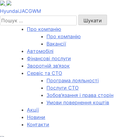
Skip
to
Hyundai
JAC
GWM
content
Пошук:
Про компанію
Про компанію
Вакансії
Автомобілі
Фінансові послуги
Зворотній зв’язок
Cервіс та СТО
Програма лояльності
Послуги СТО
Зобов’язання і права сторін
Умови повернення коштів
Акції
Новини
Контакти